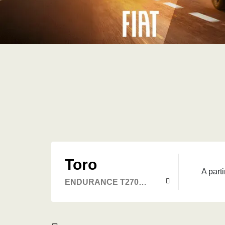
Toro
A parti
ENDURANCE T270
FLEX