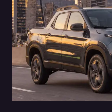
MAIS ROBUSTEZ
EFICIÊNC
Exterior com a potência e capacidade de carga
O novo mo
de 1 tonelada que já conquistaram o Brasil. Da
elétrica pa
grade dianteira às lanternas traseiras, o design
arrancadas
da Nova Fiat Toro é ainda mais robusto.
sem precis