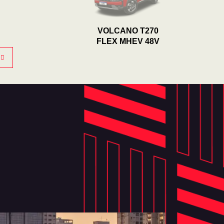
VOLCANO T270
FLEX MHEV 48V
ULTRA T270 FLEX
MHEV 48V
VOLCANO 2.2
TURBODIESEL