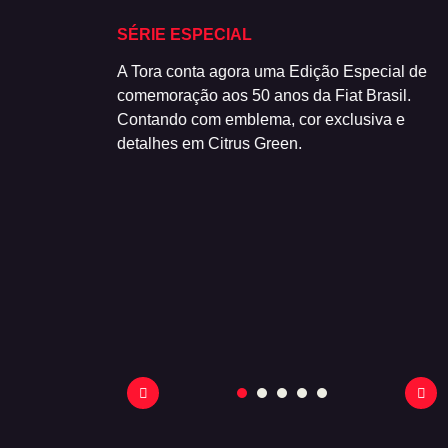
HA
SÉRIE ESPECIAL
nagem Autônoma
A Tora conta agora uma Edição Especial de
Permanência em
comemoração aos 50 anos da Fiat Brasil.
 Farol Alto. E,
Contando com emblema, cor exclusiva e
 Sensor de Ponto
detalhes em Citrus Green.