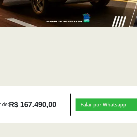
R$ 167.490,00
Falar por Whatsapp
r de: