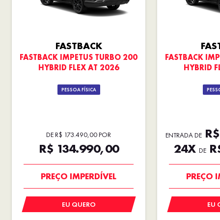
FASTBACK
FAS
FASTBACK IMPETUS TURBO 200
FASTBACK IMP
HYBRID FLEX AT 2026
HYBRID F
PESSOA FÍSICA
PESSO
R$ 
DE R$ 173.490,00 POR
ENTRADA DE
R$ 134.990,00
24X
R$
DE
PREÇO IMPERDÍVEL
PREÇO I
EU QUERO
EU 