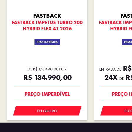
FASTBACK
FAS
FASTBACK IMPETUS TURBO 200
FASTBACK IMP
HYBRID FLEX AT 2026
HYBRID F
PESSOA FÍSICA
PESSO
R$ 
DE R$ 173.490,00 POR
ENTRADA DE
R$ 134.990,00
24X
R$
DE
PREÇO IMPERDÍVEL
PREÇO I
EU QUERO
EU 