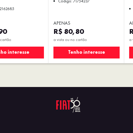
Código: 71754237
52162685
APENAS
A
90
R$ 80,80
R
 cartão
a vista ou no cartão
a 
ho interesse
Tenho interesse