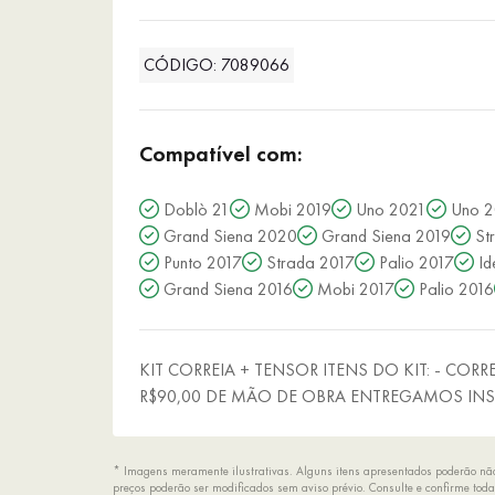
CÓDIGO: 7089066
Compatível com:
Doblò 21
Mobi 2019
Uno 2021
Uno 2
Grand Siena 2020
Grand Siena 2019
St
Punto 2017
Strada 2017
Palio 2017
Id
Grand Siena 2016
Mobi 2017
Palio 2016
KIT CORREIA + TENSOR ITENS DO KIT: - COR
R$90,00 DE MÃO DE OBRA ENTREGAMOS INS
* Imagens meramente ilustrativas. Alguns itens apresentados poderão não 
preços poderão ser modificados sem aviso prévio. Consulte e confirme to