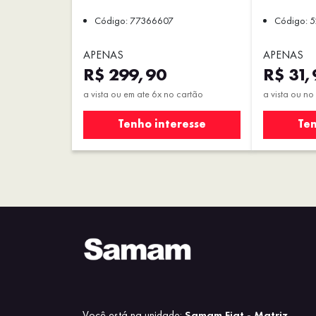
Código: 77366607
Código: 
APENAS
APENAS
R$ 299,90
R$ 31,
a vista ou em ate 6x no cartão
a vista ou no
Tenho interesse
Ten
Você está na unidade:
Samam Fiat - Matriz