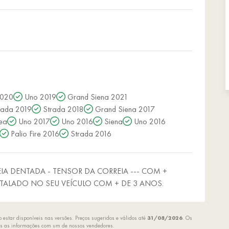
020
Uno 2019
Grand Siena 2021
rada 2019
Strada 2018
Grand Siena 2017
ea
Uno 2017
Uno 2016
Siena
Uno 2016
Palio Fire 2016
Strada 2016
REIA DENTADA - TENSOR DA CORREIA --- COM +
TALADO NO SEU VEÍCULO COM + DE 3 ANOS.
estar disponíveis nas versões. Preços sugeridos e válidos até
31/08/2026
. Os
das as informações com um de nossos vendedores.