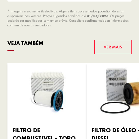
* Imagens meramente ilustrativas. Alguns itens apresentados poderão não estar
disponíveis nas versões. Preços sugeridos e válidos até
31/08/2026
. Os preços
poderão ser modificados sem aviso prévio. Consulte e confirme todas as informações
com um de nossos vendedores.
VEJA TAMBÉM
VER MAIS
FILTRO DE
FILTRO DE ÓLEO
COMBUSTIVEL - TORO
DIESEL