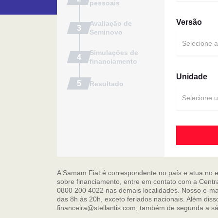
pessoais
Versão
Avaliação de
Seminovo
Selecione 
Simulações de
financiamento
Unidade
Resultado
Selecione 
A Samam Fiat é correspondente no país e atua no e
sobre financiamento, entre em contato com a Centra
0800 200 4022 nas demais localidades. Nosso e-mail
das 8h às 20h, exceto feriados nacionais. Além dis
financeira@stellantis.com, também de segunda a sá