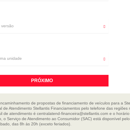
a versão
uma unidade
PRÓXIMO
ncaminhamento de propostas de financiamento de veículos para a Ste
l de Atendimento Stellantis Financiamentos pelo telefone das regiões 
 de atendimento é centralatend-financeira@stellantis.com e o horário 
so, o Serviço de Atendimento ao Consumidor (SAC) está disponível pelo
bado, das 8h às 20h (exceto feriados).